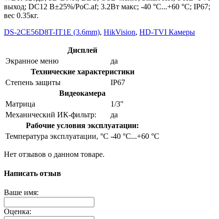
выход; DC12 В±25%/PoC.af; 3.2Вт макс; -40 °C...+60 °C; IP67;
вес 0.35кг.
DS-2CE56D8T-IT1E (3.6mm)
,
HikVision
,
HD-TVI Камеры
Дисплей
Экранное меню
да
Технические характеристики
Степень защиты
IP67
Видеокамера
Матрица
1/3"
Механический ИК-фильтр:
да
Рабочие условия эксплуатации:
Температура эксплуатации, °C
-40 °C...+60 °C
Нет отзывов о данном товаре.
Написать отзыв
Ваше имя:
Оценка: