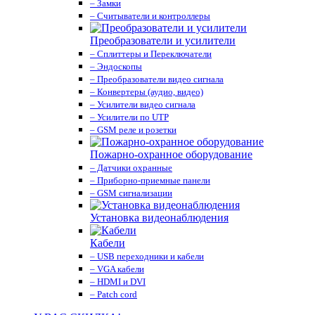
– Замки
– Считыватели и контроллеры
Преобразователи и усилители
– Сплиттеры и Переключатели
– Эндоскопы
– Преобразователи видео сигнала
– Конвертеры (аудио, видео)
– Усилители видео сигнала
– Усилители по UTP
– GSM реле и розетки
Пожарно-охранное оборудование
– Датчики охранные
– Приборно-приемные панели
– GSM сигнализации
Установка видеонаблюдения
Кабели
– USB переходники и кабели
– VGA кабели
– HDMI и DVI
– Patch cord