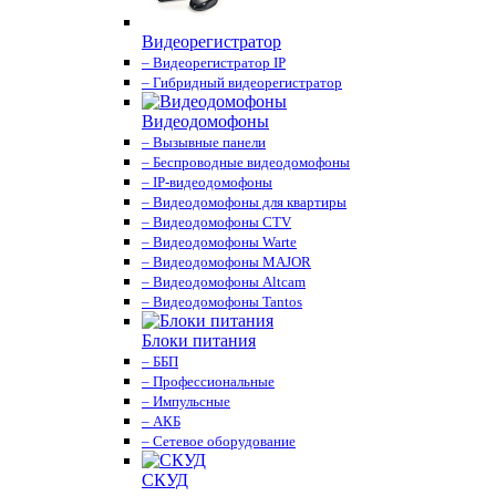
Видеорегистратор
– Видеорегистратор IP
– Гибридный видеорегистратор
Видеодомофоны
– Вызывные панели
– Беспроводные видеодомофоны
– IP-видеодомофоны
– Видеодомофоны для квартиры
– Видеодомофоны CTV
– Видеодомофоны Warte
– Видеодомофоны MAJOR
– Видеодомофоны Altcam
– Видеодомофоны Tantos
Блоки питания
– ББП
– Профессиональные
– Импульсные
– АКБ
– Сетевое оборудование
СКУД