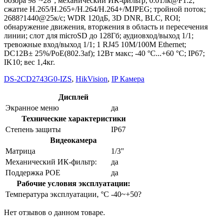
обзора 98°~28°; механический ИК-фильтр; 0.01лк@F1.2;
сжатие H.265/H.265+/H.264/H.264+/MJPEG; тройной поток;
2688?1440@25к/с; WDR 120дБ, 3D DNR, BLC, ROI;
обнаружение движения, вторжения в область и пересечения
линии; слот для microSD до 128Гб; аудиовход/выход 1/1;
тревожные вход/выход 1/1; 1 RJ45 10M/100M Ethernet;
DC12В± 25%/PoE(802.3af); 12Вт макс; -40 °C...+60 °C; IP67;
IK10; вес 1,4кг.
DS-2CD2743G0-IZS
,
HikVision
,
IP Камера
Дисплей
Экранное меню
да
Технические характеристики
Степень защиты
IP67
Видеокамера
Матрица
1/3"
Механический ИК-фильтр:
да
Поддержка POE
да
Рабочие условия эксплуатации:
Температура эксплуатации, °C
-40~+50?
Нет отзывов о данном товаре.