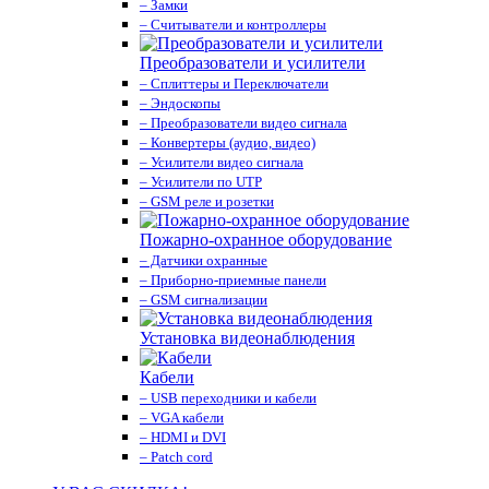
– Замки
– Считыватели и контроллеры
Преобразователи и усилители
– Сплиттеры и Переключатели
– Эндоскопы
– Преобразователи видео сигнала
– Конвертеры (аудио, видео)
– Усилители видео сигнала
– Усилители по UTP
– GSM реле и розетки
Пожарно-охранное оборудование
– Датчики охранные
– Приборно-приемные панели
– GSM сигнализации
Установка видеонаблюдения
Кабели
– USB переходники и кабели
– VGA кабели
– HDMI и DVI
– Patch cord