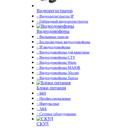
Видеорегистратор
– Видеорегистратор IP
– Гибридный видеорегистратор
Видеодомофоны
– Вызывные панели
– Беспроводные видеодомофоны
– IP-видеодомофоны
– Видеодомофоны для квартиры
– Видеодомофоны CTV
– Видеодомофоны Warte
– Видеодомофоны MAJOR
– Видеодомофоны Altcam
– Видеодомофоны Tantos
Блоки питания
– ББП
– Профессиональные
– Импульсные
– АКБ
– Сетевое оборудование
СКУД