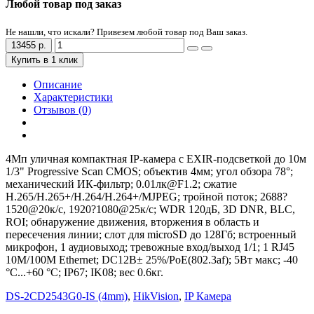
Любой товар под заказ
Не нашли, что искали? Привезем любой товар под Ваш заказ.
13455 р.
Купить в 1 клик
Описание
Характеристики
Отзывов (0)
4Мп уличная компактная IP-камера с EXIR-подсветкой до 10м
1/3" Progressive Scan CMOS; объектив 4мм; угол обзора 78°;
механический ИК-фильтр; 0.01лк@F1.2; сжатие
H.265/H.265+/H.264/H.264+/MJPEG; тройной поток; 2688?
1520@20к/с, 1920?1080@25к/с; WDR 120дБ, 3D DNR, BLC,
ROI; обнаружение движения, вторжения в область и
пересечения линии; слот для microSD до 128Гб; встроенный
микрофон, 1 аудиовыход; тревожные вход/выход 1/1; 1 RJ45
10M/100M Ethernet; DC12В± 25%/PoE(802.3af); 5Вт макс; -40
°C...+60 °C; IP67; IK08; вес 0.6кг.
DS-2CD2543G0-IS (4mm)
,
HikVision
,
IP Камера