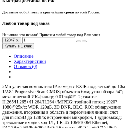
Быстрая доставка по РФ
Доставим любой товар в
кратчайшие сроки
по всей России.
Любой товар под заказ
Не нашли, что искали? Привезем любой товар под Ваш заказ.
12047 р.
Купить в 1 клик
Описание
Характеристики
Отзывов (0)
2Мп уличная компактная IP-камера с EXIR-подсветкой до 10м
1/2.8" Progressive Scan CMOS; объектив 6мм; угол обзора 54°;
механический ИК-фильтр; 0.01лк@F1.2; сжатие
H.265/H.265+/H.264/H.264+/MJPEG; тройной поток; 1920?
1080@25к/с; WDR 120дБ, 3D DNR, BLC, ROI; обнаружение
движения, вторжения в область и пересечения линии; слот
для microSD до 128Гб; встроенный микрофон, 1 аудиовыход;
тревожные вход/выход 1/1; 1 RJ45 10M/100M Ethernet;
DC12В± 25%/PoE(802.3af); 5Вт макс; -40 °C...+60 °C; IP67;