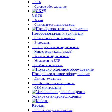
– АКБ
– Сетевое оборудование
СКУД
– Замки
– Считыватели и контроллеры
Преобразователи и усилители
– Сплиттеры и Переключатели
– Эндоскопы
– Преобразователи видео сигнала
– Конвертеры (аудио, видео)
– Усилители видео сигнала
– Усилители по UTP
– GSM реле и розетки
Пожарно-охранное оборудование
– Датчики охранные
– Приборно-приемные панели
– GSM сигнализации
Установка видеонаблюдения
Кабели
– USB переходники и кабели