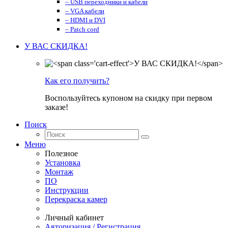
– USB переходники и кабели
– VGA кабели
– HDMI и DVI
– Patch cord
У ВАС СКИДКА!
Как его получить?
Воспользуйтесь купоном на скидку при первом
заказе!
Поиск
Меню
Полезное
Установка
Монтаж
ПО
Инструкции
Перекраска камер
Личный кабинет
Авторизация / Регистрация