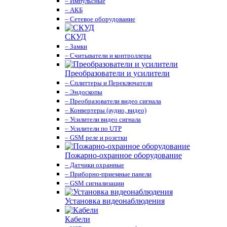
– Импульсные
– АКБ
– Сетевое оборудование
СКУД
– Замки
– Считыватели и контроллеры
Преобразователи и усилители
– Сплиттеры и Переключатели
– Эндоскопы
– Преобразователи видео сигнала
– Конвертеры (аудио, видео)
– Усилители видео сигнала
– Усилители по UTP
– GSM реле и розетки
Пожарно-охранное оборудование
– Датчики охранные
– Приборно-приемные панели
– GSM сигнализации
Установка видеонаблюдения
Кабели