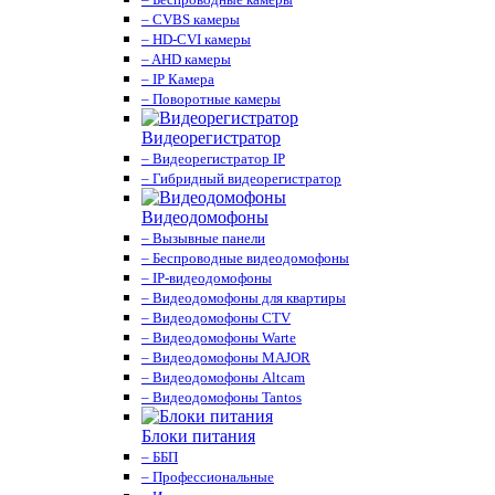
– CVBS камеры
– HD-CVI камеры
– AHD камеры
– IP Камера
– Поворотные камеры
Видеорегистратор
– Видеорегистратор IP
– Гибридный видеорегистратор
Видеодомофоны
– Вызывные панели
– Беспроводные видеодомофоны
– IP-видеодомофоны
– Видеодомофоны для квартиры
– Видеодомофоны CTV
– Видеодомофоны Warte
– Видеодомофоны MAJOR
– Видеодомофоны Altcam
– Видеодомофоны Tantos
Блоки питания
– ББП
– Профессиональные