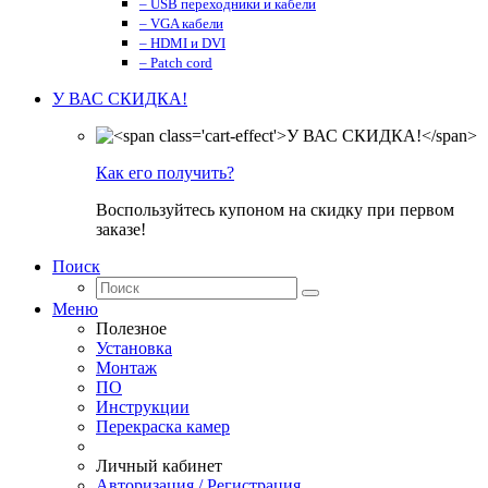
– USB переходники и кабели
– VGA кабели
– HDMI и DVI
– Patch cord
У ВАС СКИДКА!
Как его получить?
Воспользуйтесь купоном на скидку при первом
заказе!
Поиск
Меню
Полезное
Установка
Монтаж
ПО
Инструкции
Перекраска камер
Личный кабинет
Авторизация / Регистрация