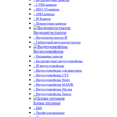
– CVBS камеры
– HD-CVI камеры
– AHD камеры
– IP Камера
– Поворотные камеры
Видеорегистратор
– Видеорегистратор IP
– Гибридный видеорегистратор
Видеодомофоны
– Вызывные панели
– Беспроводные видеодомофоны
– IP-видеодомофоны
– Видеодомофоны для квартиры
– Видеодомофоны CTV
– Видеодомофоны Warte
– Видеодомофоны MAJOR
– Видеодомофоны Altcam
– Видеодомофоны Tantos
Блоки питания
– ББП
– Профессиональные