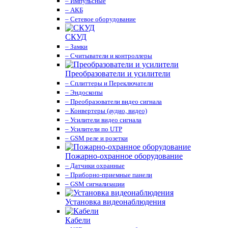
– Импульсные
– АКБ
– Сетевое оборудование
СКУД
– Замки
– Считыватели и контроллеры
Преобразователи и усилители
– Сплиттеры и Переключатели
– Эндоскопы
– Преобразователи видео сигнала
– Конвертеры (аудио, видео)
– Усилители видео сигнала
– Усилители по UTP
– GSM реле и розетки
Пожарно-охранное оборудование
– Датчики охранные
– Приборно-приемные панели
– GSM сигнализации
Установка видеонаблюдения
Кабели