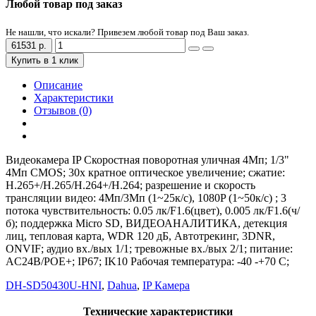
Любой товар под заказ
Не нашли, что искали? Привезем любой товар под Ваш заказ.
61531 р.
Купить в 1 клик
Описание
Характеристики
Отзывов (0)
Видеокамера IP Скоростная поворотная уличная 4Мп; 1/3"
4Mп CMOS; 30x кратное оптическое увеличение; сжатие:
H.265+/H.265/H.264+/H.264; разрешение и скорость
трансляции видео: 4Мп/3Мп (1~25к/с), 1080P (1~50к/с) ; 3
потока чувствительность: 0.05 лк/F1.6(цвет), 0.005 лк/F1.6(ч/
б); поддержка Micro SD, ВИДЕОАНАЛИТИКА, детекция
лиц, тепловая карта, WDR 120 дБ, Автотрекинг, 3DNR,
ONVIF; аудио вх./вых 1/1; тревожные вх./вых 2/1; питание:
AC24В/PОE+; IP67; IK10 Рабочая температура: -40 -+70 С;
DH-SD50430U-HNI
,
Dahua
,
IP Камера
Технические характеристики