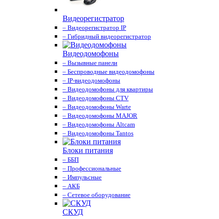
Видеорегистратор
– Видеорегистратор IP
– Гибридный видеорегистратор
Видеодомофоны
– Вызывные панели
– Беспроводные видеодомофоны
– IP-видеодомофоны
– Видеодомофоны для квартиры
– Видеодомофоны CTV
– Видеодомофоны Warte
– Видеодомофоны MAJOR
– Видеодомофоны Altcam
– Видеодомофоны Tantos
Блоки питания
– ББП
– Профессиональные
– Импульсные
– АКБ
– Сетевое оборудование
СКУД