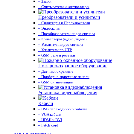
– Замки
– Считыватели и контроллеры
Преобразователи и усилители
– Сплиттеры и Переключатели
– Эндоскопы
– Преобразователи видео сигнала
– Конвертеры (аудио, видео)
– Усилители видео сигнала
– Усилители по UTP
– GSM реле и розетки
Пожарно-охранное оборудование
– Датчики охранные
– Приборно-приемные панели
– GSM сигнализации
Установка видеонаблюдения
Кабели
– USB переходники и кабели
– VGA кабели
– HDMI и DVI
– Patch cord