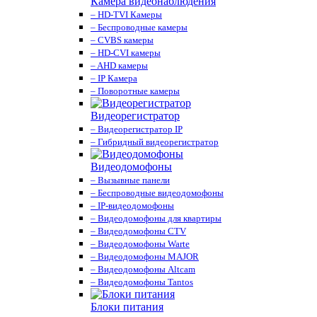
Камера видеонаблюдения
– HD-TVI Камеры
– Беспроводные камеры
– CVBS камеры
– HD-CVI камеры
– AHD камеры
– IP Камера
– Поворотные камеры
Видеорегистратор
– Видеорегистратор IP
– Гибридный видеорегистратор
Видеодомофоны
– Вызывные панели
– Беспроводные видеодомофоны
– IP-видеодомофоны
– Видеодомофоны для квартиры
– Видеодомофоны CTV
– Видеодомофоны Warte
– Видеодомофоны MAJOR
– Видеодомофоны Altcam
– Видеодомофоны Tantos
Блоки питания