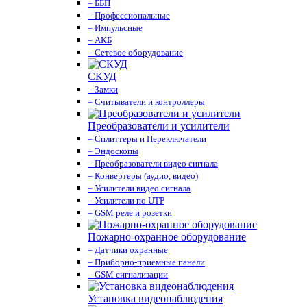
– ББП
– Профессиональные
– Импульсные
– АКБ
– Сетевое оборудование
СКУД
– Замки
– Считыватели и контроллеры
Преобразователи и усилители
– Сплиттеры и Переключатели
– Эндоскопы
– Преобразователи видео сигнала
– Конвертеры (аудио, видео)
– Усилители видео сигнала
– Усилители по UTP
– GSM реле и розетки
Пожарно-охранное оборудование
– Датчики охранные
– Приборно-приемные панели
– GSM сигнализации
Установка видеонаблюдения