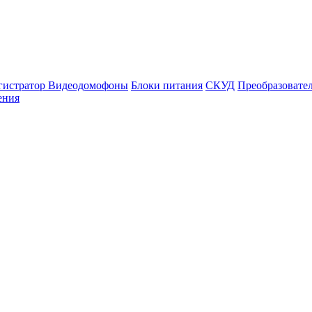
гистратор
Видеодомофоны
Блоки питания
СКУД
Преобразовате
ения