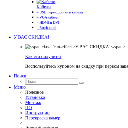
Кабели
– USB переходники и кабели
– VGA кабели
– HDMI и DVI
– Patch cord
У ВАС СКИДКА!
Как его получить?
Воспользуйтесь купоном на скидку при первом зака
Поиск
Меню
Полезное
Установка
Монтаж
ПО
Инструкции
Перекраска камер