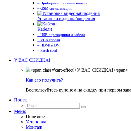
– Приборно-приемные панели
– GSM сигнализации
Установка видеонаблюдения
Кабели
– USB переходники и кабели
– VGA кабели
– HDMI и DVI
– Patch cord
У ВАС СКИДКА!
Как его получить?
Воспользуйтесь купоном на скидку при первом зака
Поиск
Меню
Полезное
Установка
Монтаж