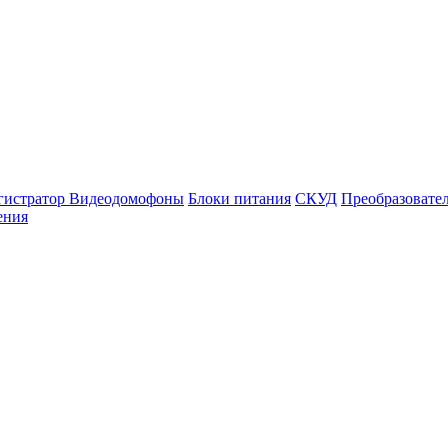
гистратор
Видеодомофоны
Блоки питания
СКУД
Преобразовате
ения