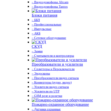
– Видеодомофоны Altcam
– Видеодомофоны Tantos
Блоки питания
– ББП
– Профессиональные
– Импульсные
– АКБ
– Сетевое оборудование
СКУД
– Замки
– Считыватели и контроллеры
Преобразователи и усилители
– Сплиттеры и Переключатели
– Эндоскопы
– Преобразователи видео сигнала
– Конвертеры (аудио, видео)
– Усилители видео сигнала
– Усилители по UTP
– GSM реле и розетки
Пожарно-охранное оборудование
– Датчики охранные