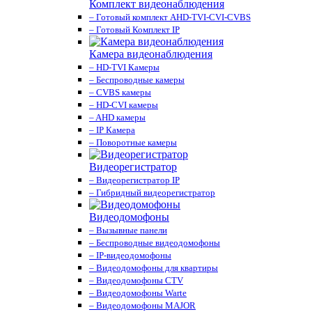
Комплект видеонаблюдения
– Готовый комплект AHD-TVI-CVI-CVBS
– Готовый Комплект IP
Камера видеонаблюдения
– HD-TVI Камеры
– Беспроводные камеры
– CVBS камеры
– HD-CVI камеры
– AHD камеры
– IP Камера
– Поворотные камеры
Видеорегистратор
– Видеорегистратор IP
– Гибридный видеорегистратор
Видеодомофоны
– Вызывные панели
– Беспроводные видеодомофоны
– IP-видеодомофоны
– Видеодомофоны для квартиры
– Видеодомофоны CTV
– Видеодомофоны Warte
– Видеодомофоны MAJOR