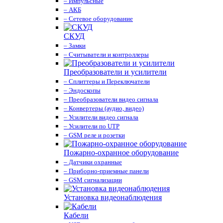
– Импульсные
– АКБ
– Сетевое оборудование
СКУД
– Замки
– Считыватели и контроллеры
Преобразователи и усилители
– Сплиттеры и Переключатели
– Эндоскопы
– Преобразователи видео сигнала
– Конвертеры (аудио, видео)
– Усилители видео сигнала
– Усилители по UTP
– GSM реле и розетки
Пожарно-охранное оборудование
– Датчики охранные
– Приборно-приемные панели
– GSM сигнализации
Установка видеонаблюдения
Кабели