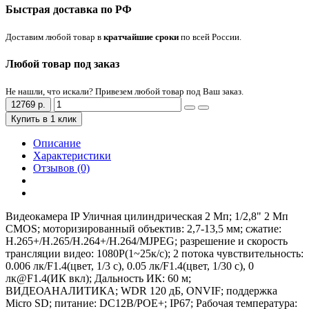
Быстрая доставка по РФ
Доставим любой товар в
кратчайшие сроки
по всей России.
Любой товар под заказ
Не нашли, что искали? Привезем любой товар под Ваш заказ.
12769 р.
Купить в 1 клик
Описание
Характеристики
Отзывов (0)
Видеокамера IP Уличная цилиндрическая 2 Mп; 1/2,8" 2 Mп
CMOS; моторизированный объектив: 2,7-13,5 мм; сжатие:
H.265+/H.265/H.264+/H.264/MJPEG; разрешение и скорость
трансляции видео: 1080P(1~25к/с); 2 потока чувствительность:
0.006 лк/F1.4(цвет, 1/3 с), 0.05 лк/F1.4(цвет, 1/30 с), 0
лк@F1.4(ИК вкл); Дальность ИК: 60 м;
ВИДЕОАНАЛИТИКА; WDR 120 дБ, ONVIF; поддержка
Micro SD; питание: DC12В/POE+; IP67; Рабочая температура: