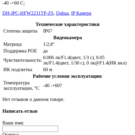
-40 -+60 С;
DH-IPC-HFW2231TP-ZS
,
Dahua
,
IP Камера
Технические характеристики
Степень защиты
IP67
Видеокамера
Матрица
1/2,8"
Поддержка POE
да
0.006 лк/F1.4(цвет, 1/3 с), 0.05
Чувствительность:
лк/F1.4(цвет, 1/30 с), 0 лк@F1.4(ИК вкл)
ИК подсветка
60 м
Рабочие условия эксплуатации:
Температура
-40 -+60?
эксплуатации, °C
Нет отзывов о данном товаре.
Написать отзыв
Ваше имя:
Оценка: