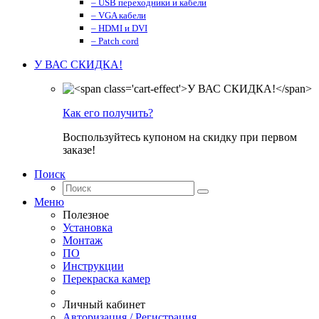
– USB переходники и кабели
– VGA кабели
– HDMI и DVI
– Patch cord
У ВАС СКИДКА!
Как его получить?
Воспользуйтесь купоном на скидку при первом
заказе!
Поиск
Меню
Полезное
Установка
Монтаж
ПО
Инструкции
Перекраска камер
Личный кабинет
Авторизация / Регистрация