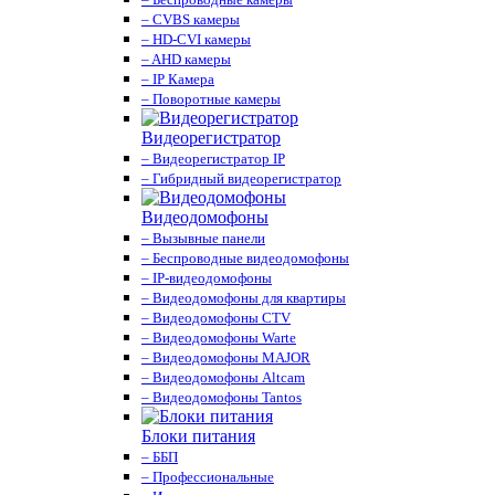
– CVBS камеры
– HD-CVI камеры
– AHD камеры
– IP Камера
– Поворотные камеры
Видеорегистратор
– Видеорегистратор IP
– Гибридный видеорегистратор
Видеодомофоны
– Вызывные панели
– Беспроводные видеодомофоны
– IP-видеодомофоны
– Видеодомофоны для квартиры
– Видеодомофоны CTV
– Видеодомофоны Warte
– Видеодомофоны MAJOR
– Видеодомофоны Altcam
– Видеодомофоны Tantos
Блоки питания
– ББП
– Профессиональные