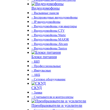
Видеодомофоны
– Вызывные панели
– Беспроводные видеодомофоны
– IP-видеодомофоны
– Видеодомофоны для квартиры
– Видеодомофоны CTV
– Видеодомофоны Warte
– Видеодомофоны MAJOR
– Видеодомофоны Altcam
– Видеодомофоны Tantos
Блоки питания
– ББП
– Профессиональные
– Импульсные
– АКБ
– Сетевое оборудование
СКУД
– Замки
– Считыватели и контроллеры
Преобразователи и усилители