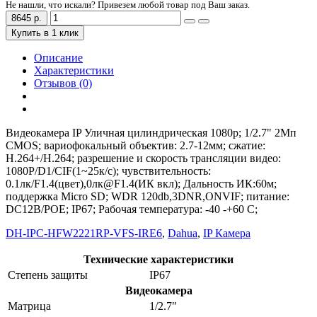
Не нашли, что искали? Привезем любой товар под Ваш заказ.
8645 р.
Купить в 1 клик
Описание
Характеристики
Отзывов (0)
Видеокамера IP Уличная цилиндрическая 1080p; 1/2.7" 2Mп
CMOS; вариофокальный объектив: 2.7-12мм; сжатие:
H.264+/H.264; разрешение и скорость трансляции видео:
1080P/D1/CIF(1~25к/c); чувствительность:
0.1лк/F1.4(цвет),0лк@F1.4(ИК вкл); Дальность ИК:60м;
поддержка Micro SD; WDR 120db,3DNR,ONVIF; питание:
DC12В/POE; IP67; Рабочая температура: -40 -+60 С;
DH-IPC-HFW2221RP-VFS-IRE6
,
Dahua
,
IP Камера
Технические характеристики
Степень защиты
IP67
Видеокамера
Матрица
1/2.7"