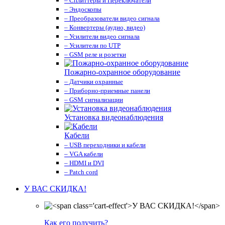
– Сплиттеры и Переключатели
– Эндоскопы
– Преобразователи видео сигнала
– Конвертеры (аудио, видео)
– Усилители видео сигнала
– Усилители по UTP
– GSM реле и розетки
Пожарно-охранное оборудование
– Датчики охранные
– Приборно-приемные панели
– GSM сигнализации
Установка видеонаблюдения
Кабели
– USB переходники и кабели
– VGA кабели
– HDMI и DVI
– Patch cord
У ВАС СКИДКА!
Как его получить?