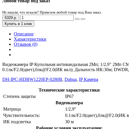
Любой товар под заказ
Не нашли, что искали? Привезем любой товар под Ваш заказ.
5329 р.
Купить в 1 клик
Описание
Характеристики
Отзывов (0)
Видеокамера IP Купольная антивандальная 2Mп; 1/2,9" 2Mп CMOS
0.1лк/F2.0(цвет),0лк@F2.0(ИК вкл); Дальность ИК:30м; DWDR,
DH-IPC-HDBW1220EP-0280B
,
Dahua
,
IP Камера
Технические характеристики
Степень защиты
IP67
Видеокамера
Матрица
1/2,9"
Чувствительность:
0.1лк/F2.0(цвет),0лк@F2.0(ИК в
ИК подсветка
30 м
Рабочие условия эксплуатации: