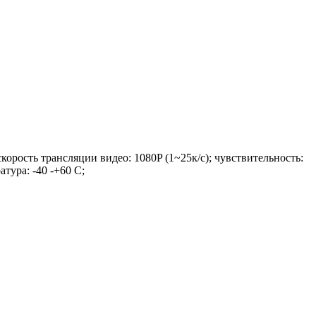
орость трансляции видео: 1080P (1~25к/c); чувствительность:
ура: -40 -+60 С;