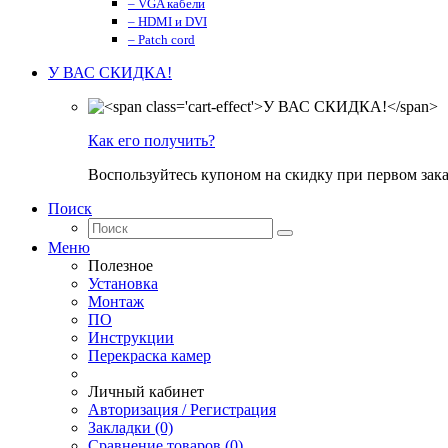
– VGA кабели
– HDMI и DVI
– Patch cord
У ВАС СКИДКА!
Как его получить?
Воспользуйтесь купоном на скидку при первом зака
Поиск
Меню
Полезное
Установка
Монтаж
ПО
Инструкции
Перекраска камер
Личный кабинет
Авторизация / Регистрация
Закладки (0)
Сравнение товаров (0)