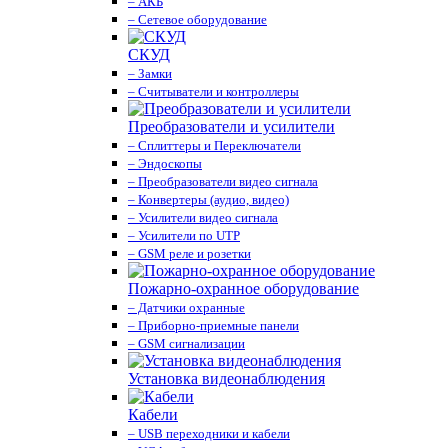
– АКБ
– Сетевое оборудование
СКУД
– Замки
– Считыватели и контроллеры
Преобразователи и усилители
– Сплиттеры и Переключатели
– Эндоскопы
– Преобразователи видео сигнала
– Конвертеры (аудио, видео)
– Усилители видео сигнала
– Усилители по UTP
– GSM реле и розетки
Пожарно-охранное оборудование
– Датчики охранные
– Приборно-приемные панели
– GSM сигнализации
Установка видеонаблюдения
Кабели
– USB переходники и кабели