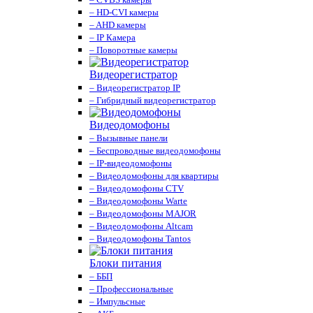
– HD-CVI камеры
– AHD камеры
– IP Камера
– Поворотные камеры
Видеорегистратор
– Видеорегистратор IP
– Гибридный видеорегистратор
Видеодомофоны
– Вызывные панели
– Беспроводные видеодомофоны
– IP-видеодомофоны
– Видеодомофоны для квартиры
– Видеодомофоны CTV
– Видеодомофоны Warte
– Видеодомофоны MAJOR
– Видеодомофоны Altcam
– Видеодомофоны Tantos
Блоки питания
– ББП
– Профессиональные
– Импульсные