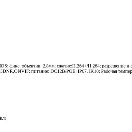
; фикс. объектив: 2,8мм; сжатие:H.264+/H.264; разрешение и ск
3DNR,ONVIF; питание: DC12В/PОE; IP67, IK10; Рабочая температ
кл)