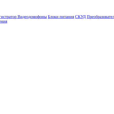
гистратор
Видеодомофоны
Блоки питания
СКУД
Преобразовате
ения