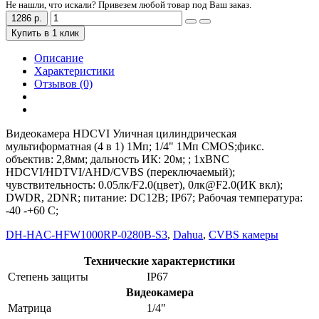
Не нашли, что искали? Привезем любой товар под Ваш заказ.
1286 р.
Купить в 1 клик
Описание
Характеристики
Отзывов (0)
Видеокамера HDCVI Уличная цилиндрическая
мультиформатная (4 в 1) 1Мп; 1/4" 1Mп CMOS;фикс.
объектив: 2,8мм; дальность ИК: 20м; ; 1xBNC
HDCVI/HDTVI/AHD/CVBS (переключаемый);
чувствительность: 0.05лк/F2.0(цвет), 0лк@F2.0(ИК вкл);
DWDR, 2DNR; питание: DC12В; IP67; Рабочая температура:
-40 -+60 С;
DH-HAC-HFW1000RP-0280B-S3
,
Dahua
,
CVBS камеры
Технические характеристики
Степень защиты
IP67
Видеокамера
Матрица
1/4"