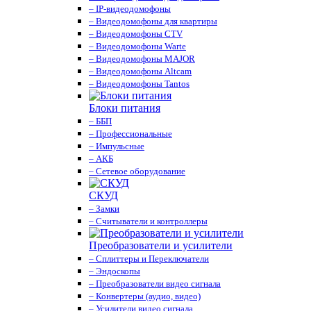
– IP-видеодомофоны
– Видеодомофоны для квартиры
– Видеодомофоны CTV
– Видеодомофоны Warte
– Видеодомофоны MAJOR
– Видеодомофоны Altcam
– Видеодомофоны Tantos
Блоки питания
– ББП
– Профессиональные
– Импульсные
– АКБ
– Сетевое оборудование
СКУД
– Замки
– Считыватели и контроллеры
Преобразователи и усилители
– Сплиттеры и Переключатели
– Эндоскопы
– Преобразователи видео сигнала
– Конвертеры (аудио, видео)
– Усилители видео сигнала