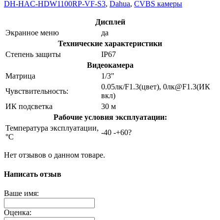
DH-HAC-HDW1100RP-VF-S3
,
Dahua
,
CVBS камеры
Дисплей
Экранное меню
да
Технические характеристики
Степень защиты
IP67
Видеокамера
Матрица
1/3"
0.05лк/F1.3(цвет), 0лк@F1.3(ИК
Чувствительность:
вкл)
ИК подсветка
30 м
Рабочие условия эксплуатации:
Температура эксплуатации,
-40 -+60?
°C
Нет отзывов о данном товаре.
Написать отзыв
Ваше имя:
Оценка: