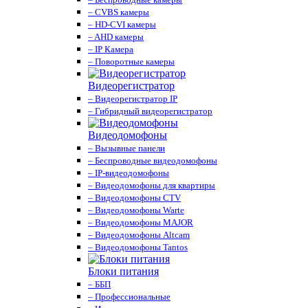
– CVBS камеры
– HD-CVI камеры
– AHD камеры
– IP Камера
– Поворотные камеры
Видеорегистратор
– Видеорегистратор IP
– Гибридный видеорегистратор
Видеодомофоны
– Вызывные панели
– Беспроводные видеодомофоны
– IP-видеодомофоны
– Видеодомофоны для квартиры
– Видеодомофоны CTV
– Видеодомофоны Warte
– Видеодомофоны MAJOR
– Видеодомофоны Altcam
– Видеодомофоны Tantos
Блоки питания
– ББП
– Профессиональные