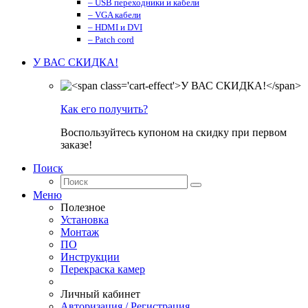
– USB переходники и кабели
– VGA кабели
– HDMI и DVI
– Patch cord
У ВАС СКИДКА!
Как его получить?
Воспользуйтесь купоном на скидку при первом
заказе!
Поиск
Меню
Полезное
Установка
Монтаж
ПО
Инструкции
Перекраска камер
Личный кабинет
Авторизация / Регистрация