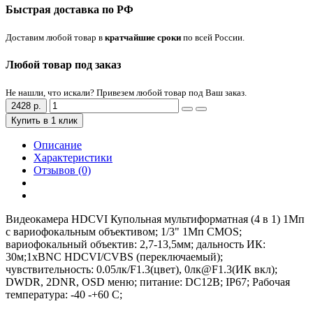
Быстрая доставка по РФ
Доставим любой товар в
кратчайшие сроки
по всей России.
Любой товар под заказ
Не нашли, что искали? Привезем любой товар под Ваш заказ.
2428 р.
Купить в 1 клик
Описание
Характеристики
Отзывов (0)
Видеокамера HDCVI Купольная мультиформатная (4 в 1) 1Мп
с вариофокальным объективом; 1/3" 1Mп CMOS;
вариофокальный объектив: 2,7-13,5мм; дальность ИК:
30м;1xBNC HDCVI/CVBS (переключаемый);
чувствительность: 0.05лк/F1.3(цвет), 0лк@F1.3(ИК вкл);
DWDR, 2DNR, OSD меню; питание: DC12В; IP67; Рабочая
температура: -40 -+60 С;