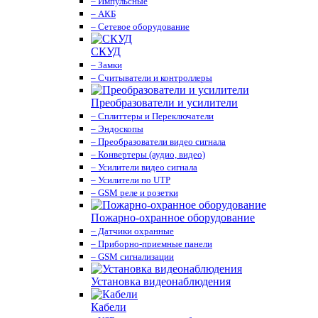
– Импульсные
– АКБ
– Сетевое оборудование
СКУД
– Замки
– Считыватели и контроллеры
Преобразователи и усилители
– Сплиттеры и Переключатели
– Эндоскопы
– Преобразователи видео сигнала
– Конвертеры (аудио, видео)
– Усилители видео сигнала
– Усилители по UTP
– GSM реле и розетки
Пожарно-охранное оборудование
– Датчики охранные
– Приборно-приемные панели
– GSM сигнализации
Установка видеонаблюдения
Кабели