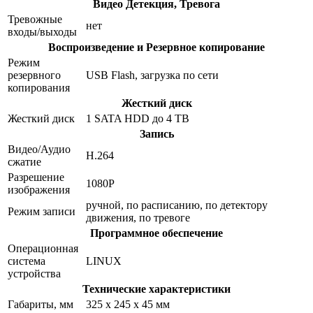
Видео Детекция, Тревога
Тревожные
нет
входы/выходы
Воспроизведение и Резервное копирование
Режим
резервного
USB Flash, загрузка по сети
копирования
Жесткий диск
Жесткий диск
1 SATA HDD до 4 TB
Запись
Видео/Аудио
H.264
сжатие
Разрешение
1080P
изображения
ручной, по расписанию, по детектору
Режим записи
движения, по тревоге
Программное обеспечение
Операционная
система
LINUX
устройства
Технические характеристики
Габариты, мм
325 x 245 x 45 мм