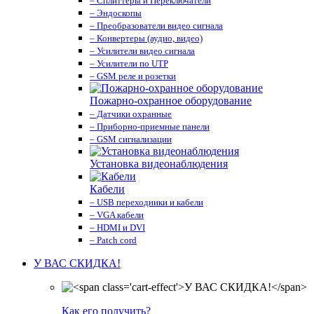
– Сплиттеры и Переключатели
– Эндоскопы
– Преобразователи видео сигнала
– Конвертеры (аудио, видео)
– Усилители видео сигнала
– Усилители по UTP
– GSM реле и розетки
Пожарно-охранное оборудование
– Датчики охранные
– Приборно-приемные панели
– GSM сигнализации
Установка видеонаблюдения
Кабели
– USB переходники и кабели
– VGA кабели
– HDMI и DVI
– Patch cord
У ВАС СКИДКА!
Как его получить?