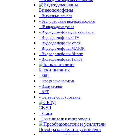
Видеодомофоны
– Вызывные панели
– Беспроводные видеодомофоны
– IP-видеодомофоны
– Видеодомофоны для квартиры
– Видеодомофоны CTV
– Видеодомофоны Warte
– Видеодомофоны MAJOR
– Видеодомофоны Altcam
– Видеодомофоны Tantos
Блоки питания
– ББП
– Профессиональные
– Импульсные
– АКБ
– Сетевое оборудование
СКУД
– Замки
– Считыватели и контроллеры
Преобразователи и усилители