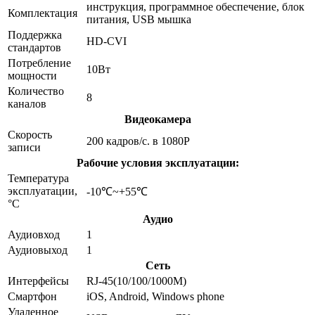
инструкция, программное обеспечение, блок
Комплектация
питания, USB мышка
Поддержка
HD-CVI
стандартов
Потребление
10Вт
мощности
Количество
8
каналов
Видеокамера
Скорость
200 кадров/с. в 1080P
записи
Рабочие условия эксплуатации:
Температура
эксплуатации,
-10℃~+55℃
°C
Аудио
Аудиовход
1
Аудиовыход
1
Сеть
Интерфейсы
RJ-45(10/100/1000M)
Смартфон
iOS, Android, Windows phone
Удаленное