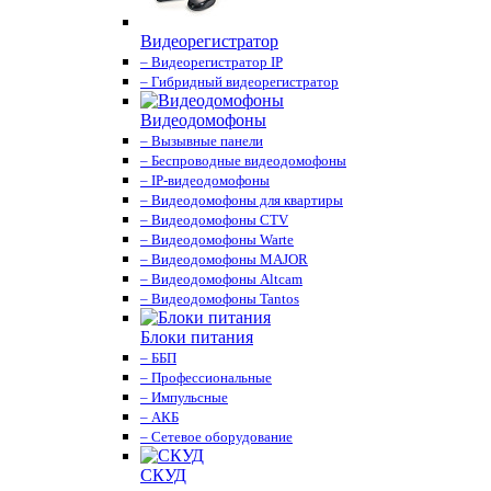
Видеорегистратор
– Видеорегистратор IP
– Гибридный видеорегистратор
Видеодомофоны
– Вызывные панели
– Беспроводные видеодомофоны
– IP-видеодомофоны
– Видеодомофоны для квартиры
– Видеодомофоны CTV
– Видеодомофоны Warte
– Видеодомофоны MAJOR
– Видеодомофоны Altcam
– Видеодомофоны Tantos
Блоки питания
– ББП
– Профессиональные
– Импульсные
– АКБ
– Сетевое оборудование
СКУД