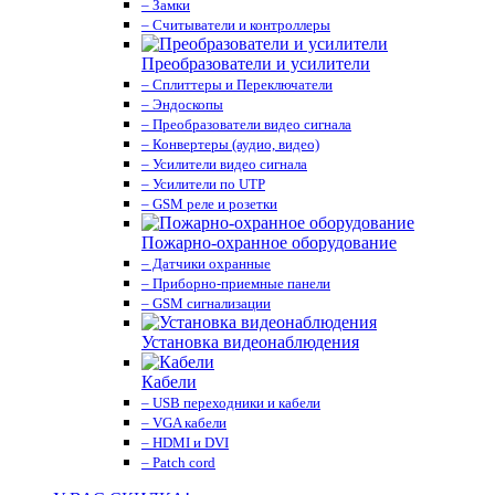
– Замки
– Считыватели и контроллеры
Преобразователи и усилители
– Сплиттеры и Переключатели
– Эндоскопы
– Преобразователи видео сигнала
– Конвертеры (аудио, видео)
– Усилители видео сигнала
– Усилители по UTP
– GSM реле и розетки
Пожарно-охранное оборудование
– Датчики охранные
– Приборно-приемные панели
– GSM сигнализации
Установка видеонаблюдения
Кабели
– USB переходники и кабели
– VGA кабели
– HDMI и DVI
– Patch cord