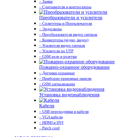
– Замки
– Считыватели и контроллеры
Преобразователи и усилители
– Сплиттеры и Переключатели
– Эндоскопы
– Преобразователи видео сигнала
– Конвертеры (аудио, видео)
– Усилители видео сигнала
– Усилители по UTP
– GSM реле и розетки
Пожарно-охранное оборудование
– Датчики охранные
– Приборно-приемные панели
– GSM сигнализации
Установка видеонаблюдения
Кабели
– USB переходники и кабели
– VGA кабели
– HDMI и DVI
– Patch cord