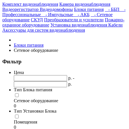
Комплект видеонаблюдения
Камера видеонаблюдения
Видеорегистратор
Видеодомофоны
Блоки питания
- ББП
-
Профессиональные
- Импульсные
- АКБ
- Сетевое
оборудование
СКУД
Преобразователи и усилители
Пожарно-
охранное оборудование
Установка видеонаблюдения
Кабели
Аксессуары для систем видеонаблюдения
Блоки питания
Сетевое оборудование
Фильтр
Цена
р. -
р.
Тип Блока питания
Сетевое оборудование
0
Тип Установки Блока
Помещения
0