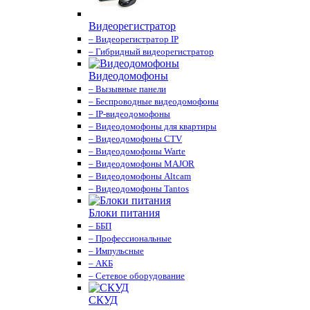
Видеорегистратор
– Видеорегистратор IP
– Гибридный видеорегистратор
Видеодомофоны
– Вызывные панели
– Беспроводные видеодомофоны
– IP-видеодомофоны
– Видеодомофоны для квартиры
– Видеодомофоны CTV
– Видеодомофоны Warte
– Видеодомофоны MAJOR
– Видеодомофоны Altcam
– Видеодомофоны Tantos
Блоки питания
– ББП
– Профессиональные
– Импульсные
– АКБ
– Сетевое оборудование
СКУД