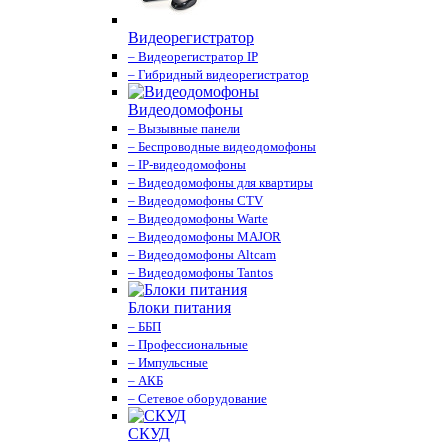
Видеорегистратор
– Видеорегистратор IP
– Гибридный видеорегистратор
Видеодомофоны
– Вызывные панели
– Беспроводные видеодомофоны
– IP-видеодомофоны
– Видеодомофоны для квартиры
– Видеодомофоны CTV
– Видеодомофоны Warte
– Видеодомофоны MAJOR
– Видеодомофоны Altcam
– Видеодомофоны Tantos
Блоки питания
– ББП
– Профессиональные
– Импульсные
– АКБ
– Сетевое оборудование
СКУД