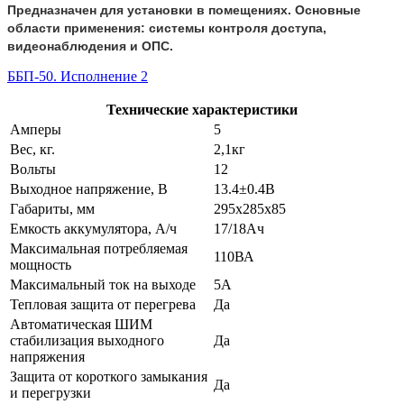
Предназначен для установки в помещениях. Основные
области применения: системы контроля доступа,
видеонаблюдения и ОПС.
ББП-50. Исполнение 2
Технические характеристики
Амперы
5
Вес, кг.
2,1кг
Вольты
12
Выходное напряжение, В
13.4±0.4В
Габариты, мм
295х285х85
Емкость аккумулятора, А/ч
17/18Ач
Максимальная потребляемая
110ВА
мощность
Максимальный ток на выходе
5А
Тепловая защита от перегрева
Да
Автоматическая ШИМ
стабилизация выходного
Да
напряжения
Защита от короткого замыкания
Да
и перегрузки