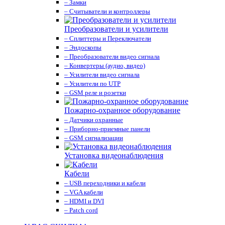
– Замки
– Считыватели и контроллеры
Преобразователи и усилители
– Сплиттеры и Переключатели
– Эндоскопы
– Преобразователи видео сигнала
– Конвертеры (аудио, видео)
– Усилители видео сигнала
– Усилители по UTP
– GSM реле и розетки
Пожарно-охранное оборудование
– Датчики охранные
– Приборно-приемные панели
– GSM сигнализации
Установка видеонаблюдения
Кабели
– USB переходники и кабели
– VGA кабели
– HDMI и DVI
– Patch cord