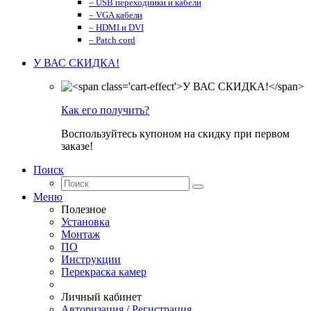
– USB переходники и кабели
– VGA кабели
– HDMI и DVI
– Patch cord
У ВАС СКИДКА!
Как его получить?
Воспользуйтесь купоном на скидку при первом
заказе!
Поиск
Меню
Полезное
Установка
Монтаж
ПО
Инструкции
Перекраска камер
Личный кабинет
Авторизация / Регистрация