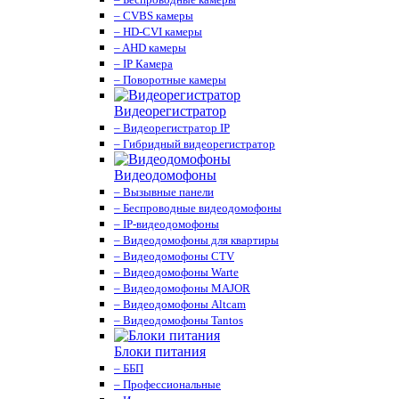
– CVBS камеры
– HD-CVI камеры
– AHD камеры
– IP Камера
– Поворотные камеры
Видеорегистратор
– Видеорегистратор IP
– Гибридный видеорегистратор
Видеодомофоны
– Вызывные панели
– Беспроводные видеодомофоны
– IP-видеодомофоны
– Видеодомофоны для квартиры
– Видеодомофоны CTV
– Видеодомофоны Warte
– Видеодомофоны MAJOR
– Видеодомофоны Altcam
– Видеодомофоны Tantos
Блоки питания
– ББП
– Профессиональные