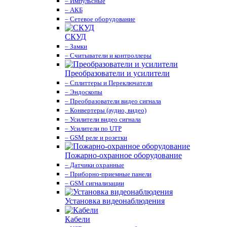
– Импульсные
– АКБ
– Сетевое оборудование
СКУД
– Замки
– Считыватели и контроллеры
Преобразователи и усилители
– Сплиттеры и Переключатели
– Эндоскопы
– Преобразователи видео сигнала
– Конвертеры (аудио, видео)
– Усилители видео сигнала
– Усилители по UTP
– GSM реле и розетки
Пожарно-охранное оборудование
– Датчики охранные
– Приборно-приемные панели
– GSM сигнализации
Установка видеонаблюдения
Кабели