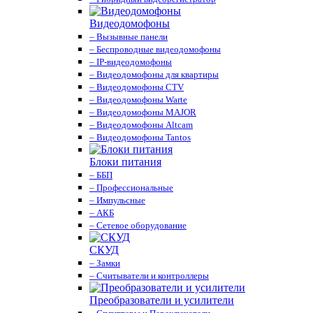
Видеодомофоны
– Вызывные панели
– Беспроводные видеодомофоны
– IP-видеодомофоны
– Видеодомофоны для квартиры
– Видеодомофоны CTV
– Видеодомофоны Warte
– Видеодомофоны MAJOR
– Видеодомофоны Altcam
– Видеодомофоны Tantos
Блоки питания
– ББП
– Профессиональные
– Импульсные
– АКБ
– Сетевое оборудование
СКУД
– Замки
– Считыватели и контроллеры
Преобразователи и усилители