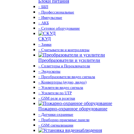
Блоки питания
– ББП
– Профессиональные
– Импульсные
– АКБ
– Сетевое оборудование
СКУД
– Замки
– Считыватели и контроллеры
Преобразователи и усилители
– Сплиттеры и Переключатели
– Эндоскопы
– Преобразователи видео сигнала
– Конвертеры (аудио, видео)
– Усилители видео сигнала
– Усилители по UTP
– GSM реле и розетки
Пожарно-охранное оборудование
– Датчики охранные
– Приборно-приемные панели
– GSM сигнализации