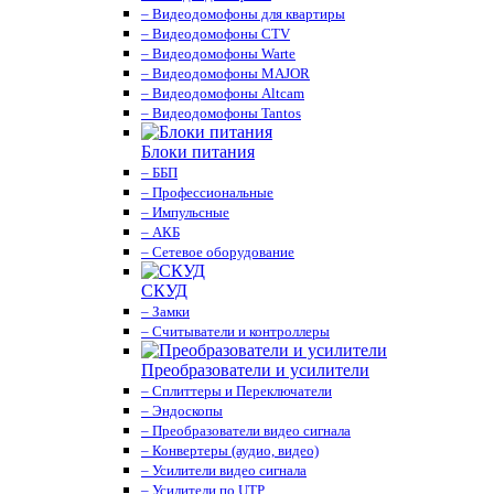
– Видеодомофоны для квартиры
– Видеодомофоны CTV
– Видеодомофоны Warte
– Видеодомофоны MAJOR
– Видеодомофоны Altcam
– Видеодомофоны Tantos
Блоки питания
– ББП
– Профессиональные
– Импульсные
– АКБ
– Сетевое оборудование
СКУД
– Замки
– Считыватели и контроллеры
Преобразователи и усилители
– Сплиттеры и Переключатели
– Эндоскопы
– Преобразователи видео сигнала
– Конвертеры (аудио, видео)
– Усилители видео сигнала
– Усилители по UTP