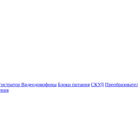
гистратор
Видеодомофоны
Блоки питания
СКУД
Преобразовате
ения