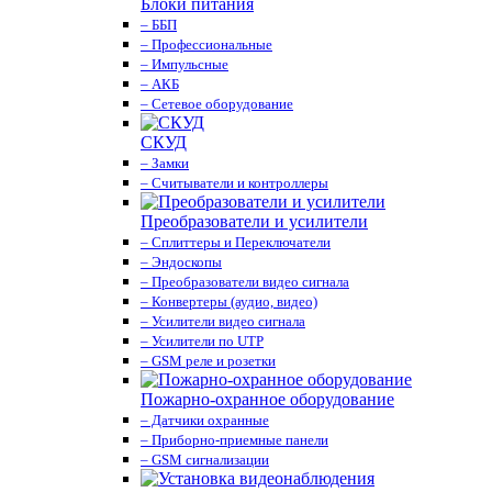
Блоки питания
– ББП
– Профессиональные
– Импульсные
– АКБ
– Сетевое оборудование
СКУД
– Замки
– Считыватели и контроллеры
Преобразователи и усилители
– Сплиттеры и Переключатели
– Эндоскопы
– Преобразователи видео сигнала
– Конвертеры (аудио, видео)
– Усилители видео сигнала
– Усилители по UTP
– GSM реле и розетки
Пожарно-охранное оборудование
– Датчики охранные
– Приборно-приемные панели
– GSM сигнализации