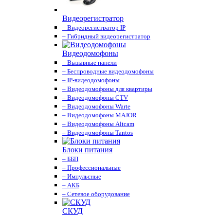
Видеорегистратор
– Видеорегистратор IP
– Гибридный видеорегистратор
Видеодомофоны
– Вызывные панели
– Беспроводные видеодомофоны
– IP-видеодомофоны
– Видеодомофоны для квартиры
– Видеодомофоны CTV
– Видеодомофоны Warte
– Видеодомофоны MAJOR
– Видеодомофоны Altcam
– Видеодомофоны Tantos
Блоки питания
– ББП
– Профессиональные
– Импульсные
– АКБ
– Сетевое оборудование
СКУД