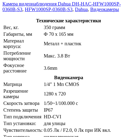
Камера видеонаблюдения Dahua DH-HAC-HFW1000SP-
0360B-S3
,
HFW1000SP-0360B-S3
,
Dahua
,
Видеокамеры
Технические характеристики
Вес, кг.
350 грамм
Габариты, мм
Ф 70 х 165 мм
Материал
Металл + пластик
корпуса:
Потребление
Макс. 3.8 Вт
мощности
Фокусное
3.6mm
расстояние
Видеокамера
Матрица
1/4" 1 Мп CMOS
Разрешение
1280 x 720
камеры
Скорость затвора
1/50~1/100.000 с
Степень защиты
IP67
Тип подключения
HD-CVI
Тип установки:
для улицы
Чувствительность:
0.05 Лк / F2.0, 0 Лк при ИК вкл.
Тип корпуса
цилиндрическая