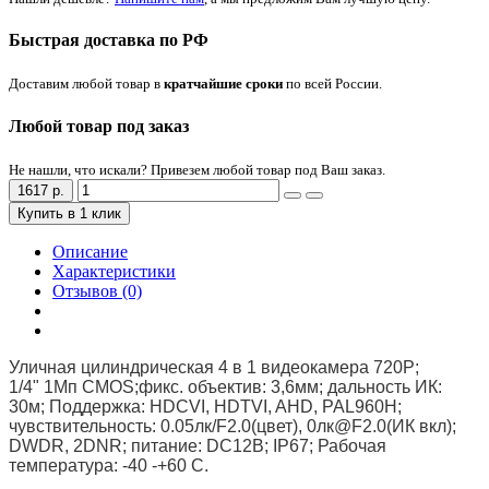
Быстрая доставка по РФ
Доставим любой товар в
кратчайшие сроки
по всей России.
Любой товар под заказ
Не нашли, что искали? Привезем любой товар под Ваш заказ.
1617 р.
Купить в 1 клик
Описание
Характеристики
Отзывов (0)
Уличная цилиндрическая 4 в 1 видеокамера 720P;
1/4" 1Mп CMOS;фикс. объектив: 3,6мм; дальность ИК:
30м; Поддержка: HDCVI, HDTVI, AHD, PAL960H;
чувствительность: 0.05лк/F2.0(цвет), 0лк@F2.0(ИК вкл);
DWDR, 2DNR; питание: DC12В; IP67; Рабочая
температура: -40 -+60 С.