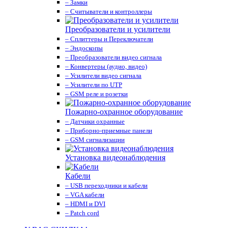
– Замки
– Считыватели и контроллеры
Преобразователи и усилители
– Сплиттеры и Переключатели
– Эндоскопы
– Преобразователи видео сигнала
– Конвертеры (аудио, видео)
– Усилители видео сигнала
– Усилители по UTP
– GSM реле и розетки
Пожарно-охранное оборудование
– Датчики охранные
– Приборно-приемные панели
– GSM сигнализации
Установка видеонаблюдения
Кабели
– USB переходники и кабели
– VGA кабели
– HDMI и DVI
– Patch cord