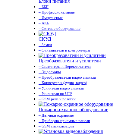
Блоки питания
– ББП
– Профессиональные
– Импульсные
– АКБ
– Сетевое оборудование
СКУД
– Замки
– Считыватели и контроллеры
Преобразователи и усилители
– Сплиттеры и Переключатели
– Эндоскопы
– Преобразователи видео сигнала
– Конвертеры (аудио, видео)
– Усилители видео сигнала
– Усилители по UTP
– GSM реле и розетки
Пожарно-охранное оборудование
– Датчики охранные
– Приборно-приемные панели
– GSM сигнализации